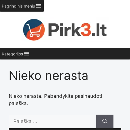
Pereiti
Pagrindinis meniu
prie
turinio
Kategorijos
Nieko nerasta
Nieko nerasta. Pabandykite pasinaudoti
paieška.
Ieškoti: