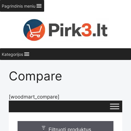
Pereiti
Pagrindinis meniu
prie
turinio
Kategorijos
Compare
[woodmart_compare]
Filtruoti produktus