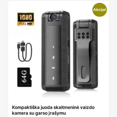
This
Akcija!
product
has
multiple
variants.
The
Kompaktiška juoda skaitmeninė vaizdo
kamera su garso įrašymu