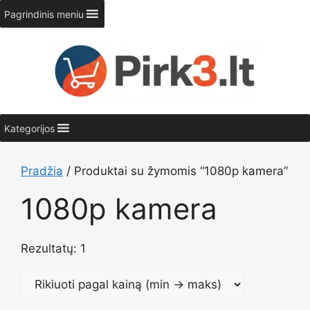
Pereiti
Pagrindinis meniu
prie
turinio
Kategorijos
Pradžia
/ Produktai su žymomis “1080p kamera”
1080p kamera
Rezultatų: 1