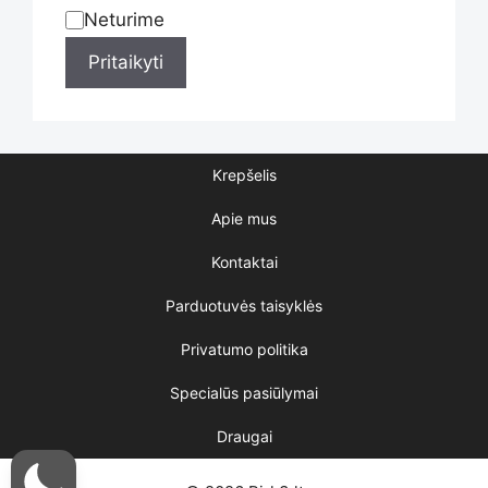
product
Neturime
Statusas
Pritaikyti
page
Krepšelis
Apie mus
Kontaktai
Parduotuvės taisyklės
Privatumo politika
Specialūs pasiūlymai
Draugai