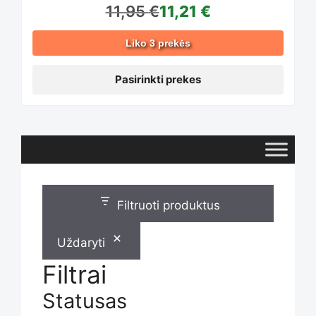
11,95
€
11,21
€
options
Liko 3 prekės
may
Pasirinkti prekes
be
chosen
Filtruoti produktus
on
Uždaryti
the
Filtrai
Statusas