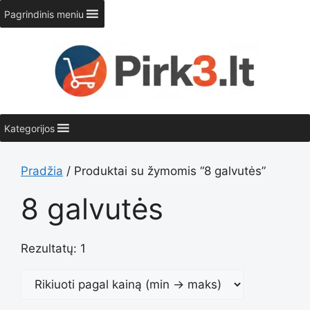
Pereiti
Pagrindinis meniu
prie
turinio
Kategorijos
Pradžia
/ Produktai su žymomis “8 galvutės”
8 galvutės
Rezultatų: 1