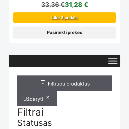
33,36
€
31,28
€
options
Liko 2 prekės
may
Pasirinkti prekes
be
chosen
Filtruoti produktus
on
Uždaryti
the
Filtrai
Statusas