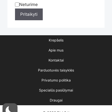
product
Neturime
Statusas
Pritaikyti
page
Krepšelis
Apie mus
Kontaktai
Parduotuvės taisyklės
Privatumo politika
Specialūs pasiūlymai
Draugai