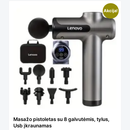
This
Akcija!
product
has
multiple
variants.
The
Masažo pistoletas su 8 galvutėmis, tylus,
Usb įkraunamas