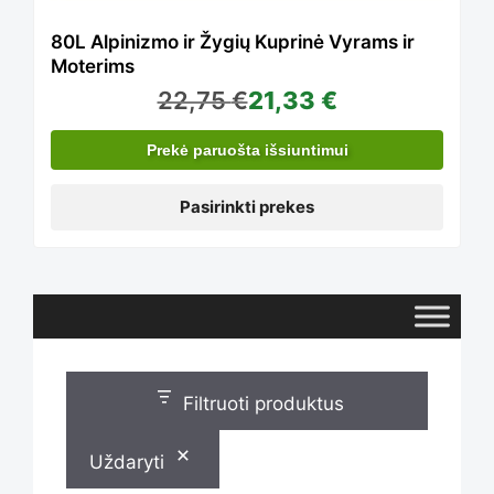
The
80L Alpinizmo ir Žygių Kuprinė Vyrams ir
Moterims
22,75
€
21,33
€
options
Prekė paruošta išsiuntimui
may
Pasirinkti prekes
be
chosen
Filtruoti produktus
on
Uždaryti