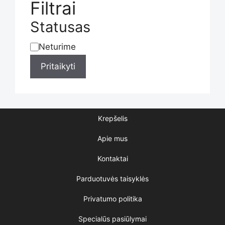
the
Filtrai
Statusas
product
Neturime
Statusas
Pritaikyti
page
Krepšelis
Apie mus
Kontaktai
Parduotuvės taisyklės
Privatumo politika
Specialūs pasiūlymai