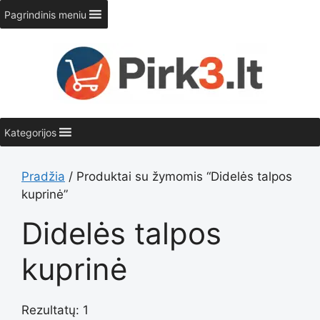
Pereiti
Pagrindinis meniu
prie
turinio
Kategorijos
Pradžia
/ Produktai su žymomis “Didelės talpos
kuprinė”
Didelės talpos
kuprinė
Rezultatų: 1