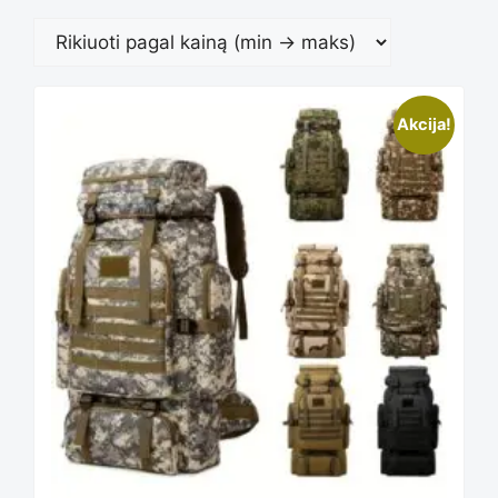
This
Akcija!
product
has
multiple
variants.