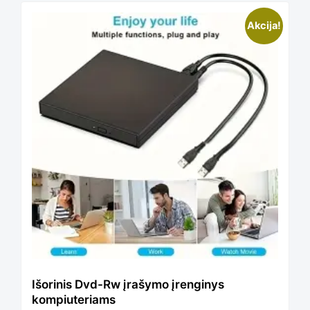
This
Akcija!
product
has
multiple
variants.
The
Išorinis Dvd-Rw įrašymo įrenginys
kompiuteriams