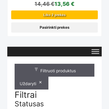
14,46
€
13,56
€
options
Liko 2 prekės
may
Pasirinkti prekes
be
chosen
Filtruoti produktus
on
Uždaryti
the
Filtrai
Statusas