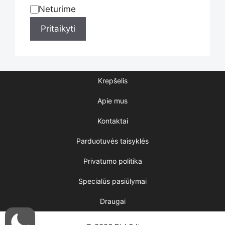
product
Neturime
Statusas
Pritaikyti
page
Krepšelis
Apie mus
Kontaktai
Parduotuvės taisyklės
Privatumo politika
Specialūs pasiūlymai
Draugai