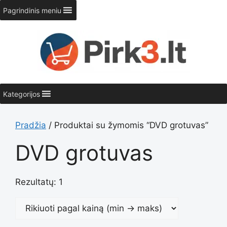
Pereiti
Pagrindinis meniu
prie
turinio
Kategorijos
Pradžia
/ Produktai su žymomis “DVD grotuvas”
DVD grotuvas
Rezultatų: 1