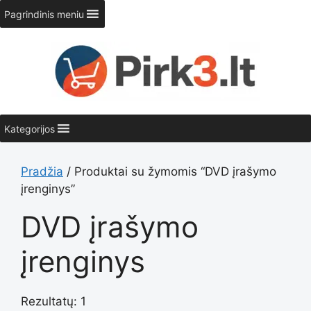
Pereiti
Pagrindinis meniu
prie
turinio
Kategorijos
Pradžia
/ Produktai su žymomis “DVD įrašymo
įrenginys”
DVD įrašymo
įrenginys
Rezultatų: 1