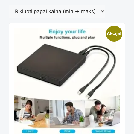
This
Akcija!
product
has
multiple
variants.