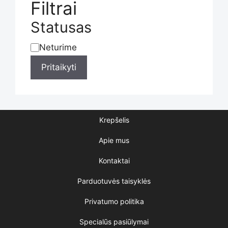
the
Filtrai
Statusas
product
Neturime
Statusas
Pritaikyti
page
Krepšelis
Apie mus
Kontaktai
Parduotuvės taisyklės
Privatumo politika
Specialūs pasiūlymai