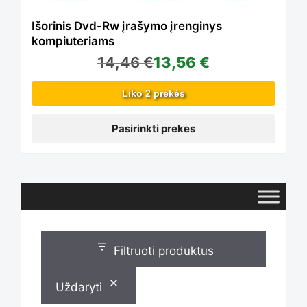
The
Išorinis Dvd-Rw įrašymo įrenginys
kompiuteriams
14,46
€
13,56
€
options
Liko 2 prekės
may
Pasirinkti prekes
be
chosen
Filtruoti produktus
on
Uždaryti