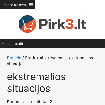
Pereiti
Pagrindinis meniu
prie
turinio
Kategorijos
Pradžia
/ Produktai su žymomis “ekstremalios
situacijos”
ekstremalios
situacijos
Rodomi visi rezultatai: 2