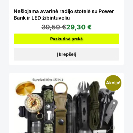
Nešiojama avarinė radijo stotelė su Power
Bank ir LED žibintuvėliu
39,50
€
29,30
€
Paskutinė prekė
Į krepšelį
Akcija!