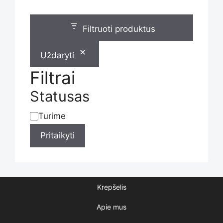
Filtruoti produktus
Uždaryti
Filtrai
Statusas
Turime
Statusas
Pritaikyti
Krepšelis
Apie mus