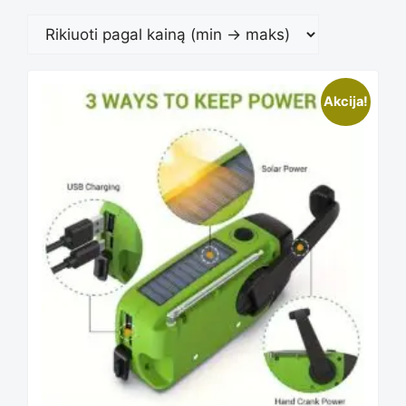
Rūšiuoja
pagal
Akcija!
kainą:
nuo
mažos
iki
didelės