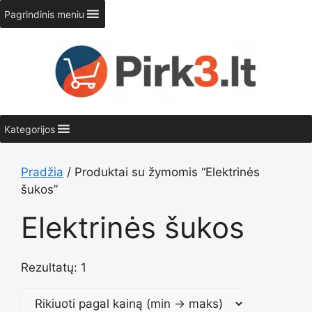
Pereiti
Pagrindinis meniu
prie
turinio
Kategorijos
Pradžia
/ Produktai su žymomis “Elektrinės
šukos”
Elektrinės šukos
Rezultatų: 1