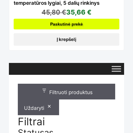
temperatūros lygiai, 5 dalių rinkinys
45,80
€
35,66
€
Paskutinė prekė
Į krepšelį
Filtruoti produktus
Uždaryti
Filtrai
Statusas