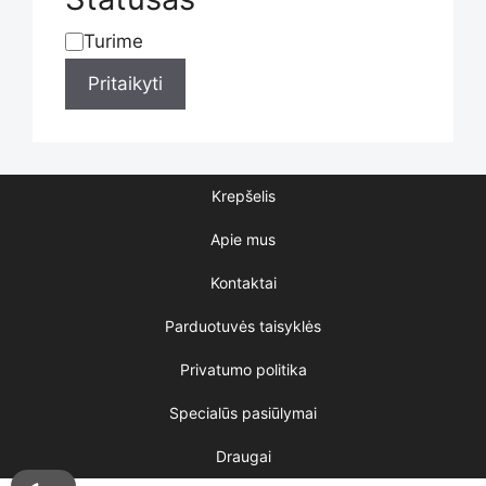
Turime
Statusas
Pritaikyti
Krepšelis
Apie mus
Kontaktai
Parduotuvės taisyklės
Privatumo politika
Specialūs pasiūlymai
Draugai