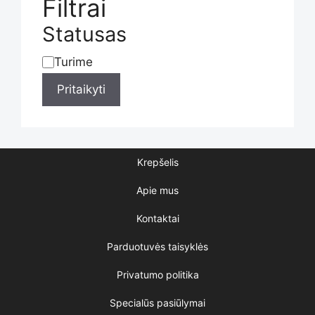
Filtrai
Statusas
Turime
Statusas
Pritaikyti
Krepšelis
Apie mus
Kontaktai
Parduotuvės taisyklės
Privatumo politika
Specialūs pasiūlymai