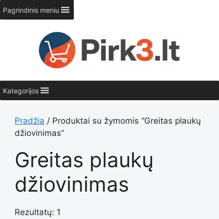
Pereiti
Pagrindinis meniu
prie
turinio
Kategorijos
Pradžia
/ Produktai su žymomis “Greitas plaukų
džiovinimas”
Greitas plaukų
džiovinimas
Rezultatų: 1