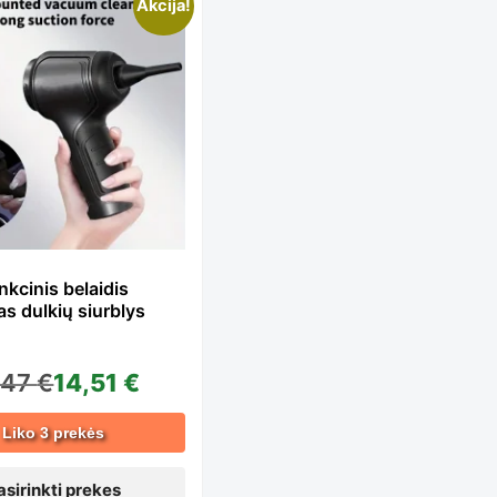
is
Akcija!
oduct
s
ltiple
kcinis belaidis
s dulkių siurblys
iants.
,47
€
14,51
€
e
Liko 3 prekės
asirinkti prekes