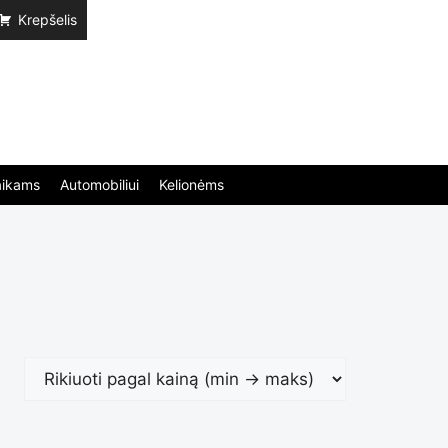
Krepšelis
aikams
Automobiliui
Kelionėms