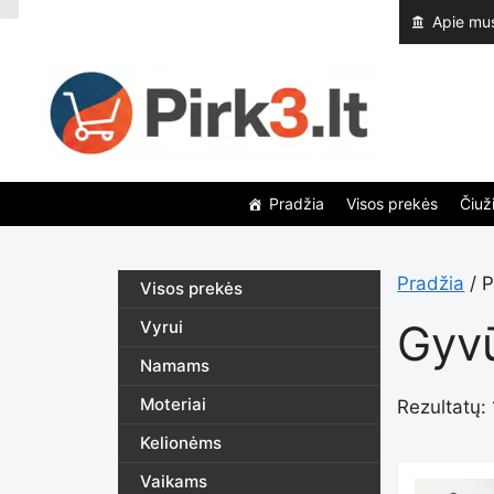
Pereiti
Apie mu
prie
turinio
Pradžia
Visos prekės
Čiuži
Pradžia
/ P
Visos prekės
Gyvū
Vyrui
Namams
Moteriai
Rezultatų: 
Kelionėms
Vaikams