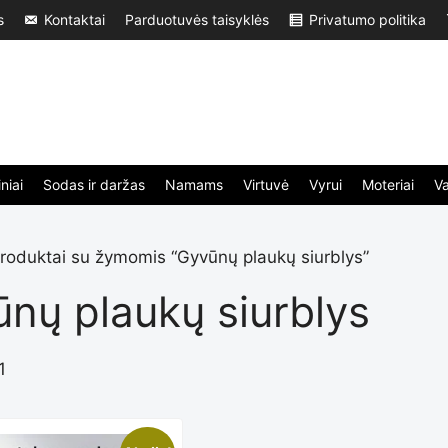
s
Kontaktai
Parduotuvės taisyklės
Privatumo politika
niai
Sodas ir daržas
Namams
Virtuvė
Vyrui
Moteriai
V
roduktai su žymomis “Gyvūnų plaukų siurblys”
nų plaukų siurblys
1