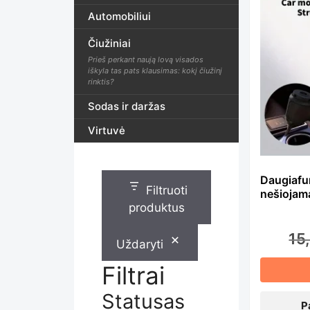
Th
Automobiliui
Čiužiniai
pr
Prieš perkant naują lovą visados
iškyla tas pats klausimas: kokį čiužinį
rinktis?
ha
Sodas ir daržas
Virtuvė
mu
Daugiafun
Filtruoti
nešiojama
var
produktus
15
Uždaryti
Th
Filtrai
Statusas
P