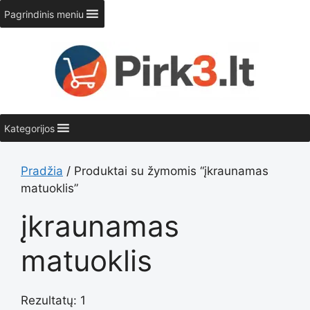
Pereiti
Pagrindinis meniu
prie
turinio
Kategorijos
Pradžia
/ Produktai su žymomis “įkraunamas
matuoklis”
įkraunamas
matuoklis
Rezultatų: 1