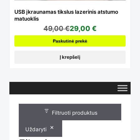
USB įkraunamas tikslus lazerinis atstumo
matuoklis
49,00
€
29,00
€
Paskutinė prekė
Į krepšelį
Filtruoti produktus
Uždaryti