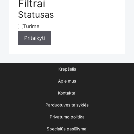
Filtrai
Statusas
Turime
Statusas
Pritaikyti
Krepšelis
Apie mus
Kontaktai
Parduotuvės taisyklės
Privatumo politika
Specialūs pasiūlymai