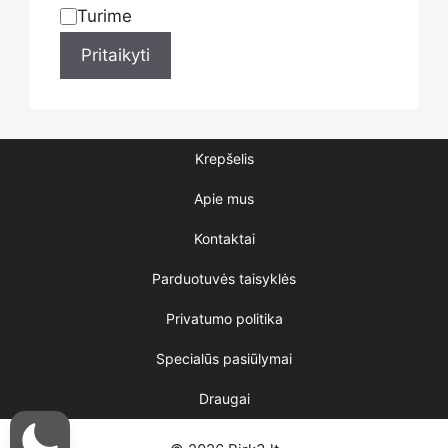
Turime
Statusas
Pritaikyti
Krepšelis
Apie mus
Kontaktai
Parduotuvės taisyklės
Privatumo politika
Specialūs pasiūlymai
Draugai