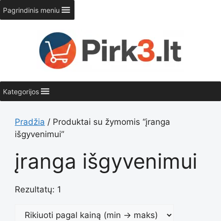
Pereiti
Pagrindinis meniu
prie
turinio
Kategorijos
Pradžia
/ Produktai su žymomis “įranga
išgyvenimui”
įranga išgyvenimui
Rezultatų: 1