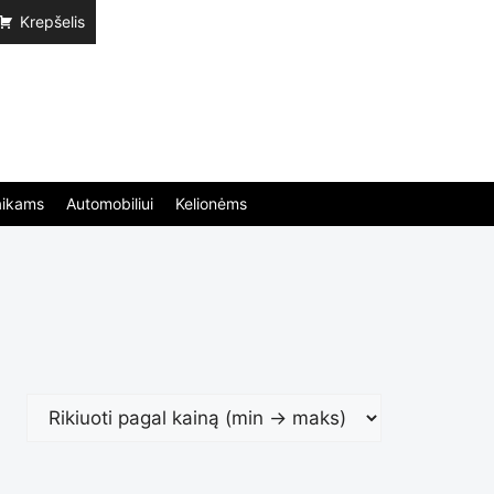
Krepšelis
aikams
Automobiliui
Kelionėms