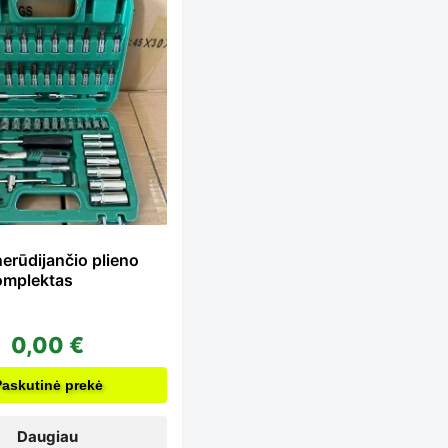
nerūdijančio plieno
komplektas
0,00
€
Paskutinė prekė
Daugiau