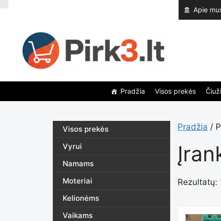
Pereiti
Apie mu
prie
turinio
Pradžia
Visos prekės
Čiuži
Pradžia
/ P
Visos prekės
Įran
Vyrui
Namams
Moteriai
Rezultatų: 
Kelionėms
Vaikams