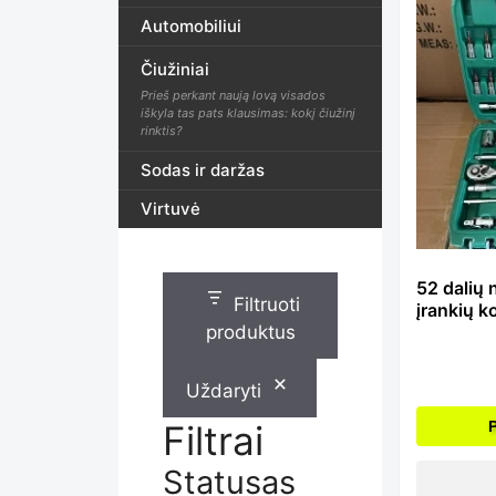
Automobiliui
Čiužiniai
Prieš perkant naują lovą visados
iškyla tas pats klausimas: kokį čiužinį
rinktis?
Sodas ir daržas
Virtuvė
52 dalių 
Filtruoti
įrankių 
produktus
Uždaryti
Filtrai
Statusas