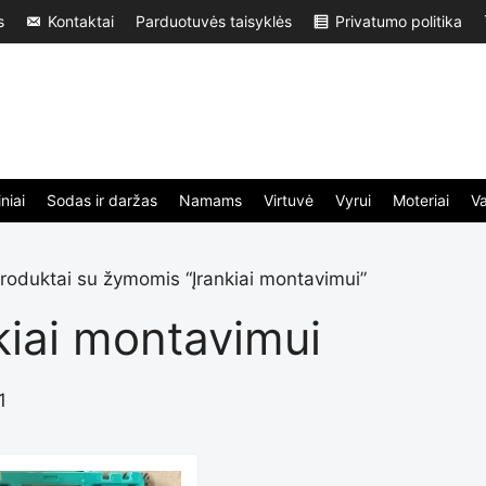
s
Kontaktai
Parduotuvės taisyklės
Privatumo politika
niai
Sodas ir daržas
Namams
Virtuvė
Vyrui
Moteriai
V
roduktai su žymomis “Įrankiai montavimui”
kiai montavimui
1