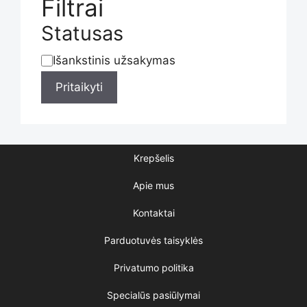
Filtrai
Statusas
Išankstinis užsakymas
Statusas
Pritaikyti
Krepšelis
Apie mus
Kontaktai
Parduotuvės taisyklės
Privatumo politika
Specialūs pasiūlymai