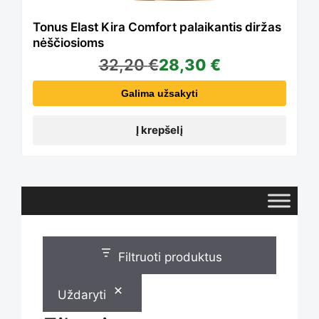
Tonus Elast Kira Comfort palaikantis diržas
nėščiosioms
32,20
€
28,30
€
Galima užsakyti
Į krepšelį
Filtruoti produktus
Uždaryti