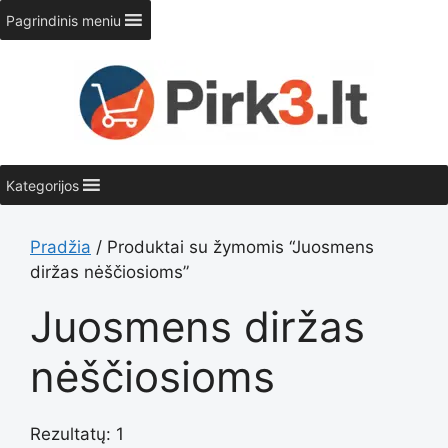
Pereiti
Pagrindinis meniu
prie
turinio
Kategorijos
Pradžia
/ Produktai su žymomis “Juosmens
diržas nėščiosioms”
Juosmens diržas
nėščiosioms
Rezultatų: 1