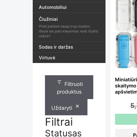
Th
Automobiliui
Čiužiniai
pr
Prieš perkant naują lovą visados
iškyla tas pats klausimas: kokį čiužinį
rinktis?
ha
Sodas ir daržas
Virtuvė
mu
Miniatiū
Filtruoti
skaitymo
var
produktus
apšvieti
5
Uždaryti
Th
Filtrai
Statusas
P