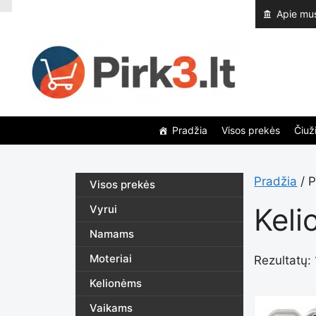
Pereiti
Apie mu
prie
turinio
Pradžia
Visos prekės
Čiuži
Pradžia
/ P
Visos prekės
Keli
Vyrui
Namams
Moteriai
Rezultatų: 
Kelionėms
Vaikams