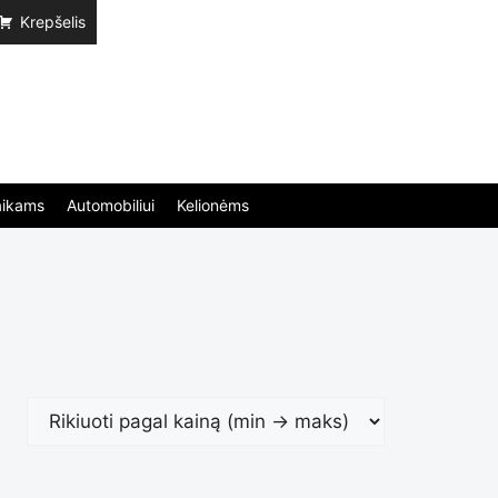
Krepšelis
aikams
Automobiliui
Kelionėms