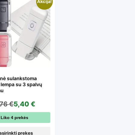
is
Akcija!
oduct
s
ltiple
rinė sulankstoma
 lempa su 3 spalvų
iants.
mu
,76
€
5,40
€
e
Liko 4 prekės
asirinkti prekes