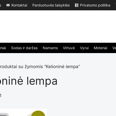
s
Kontaktai
Parduotuvės taisyklės
Privatumo politika
niai
Sodas ir daržas
Namams
Virtuvė
Vyrui
Moteriai
V
roduktai su žymomis “Kelioninė lempa”
oninė lempa
1