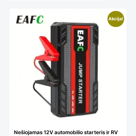
This
Akcija!
product
has
multiple
variants.
The
Nešiojamas 12V automobilio starteris ir RV