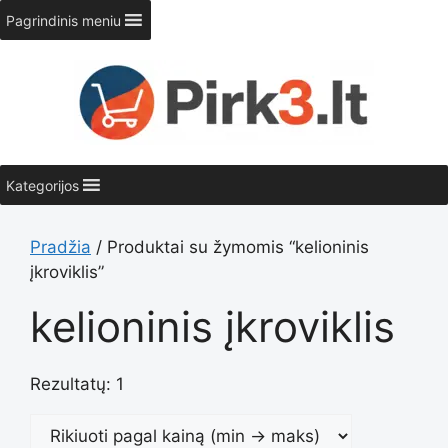
Pereiti
Pagrindinis meniu
prie
turinio
Kategorijos
Pradžia
/ Produktai su žymomis “kelioninis
įkroviklis”
kelioninis įkroviklis
Rezultatų: 1