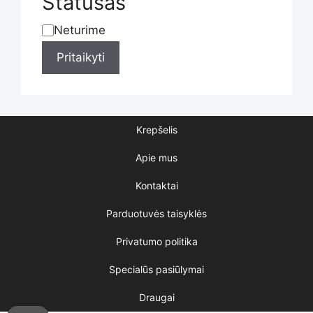
Statusas
product
Neturime
Statusas
Pritaikyti
page
Krepšelis
Apie mus
Kontaktai
Parduotuvės taisyklės
Privatumo politika
Specialūs pasiūlymai
Draugai