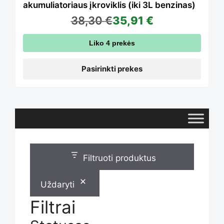
akumuliatoriaus įkroviklis (iki 3L benzinas)
38,30
€
35,91
€
options
Liko 4 prekės
may
Pasirinkti prekes
be
chosen
Filtruoti produktus
on
Uždaryti
the
Filtrai