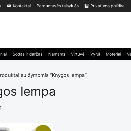
s
Kontaktai
Parduotuvės taisyklės
Privatumo politika
niai
Sodas ir daržas
Namams
Virtuvė
Vyrui
Moteriai
V
roduktai su žymomis “Knygos lempa”
gos lempa
1