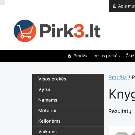
Pereiti
Apie mu
prie
turinio
Pradžia
Visos prekės
Čiuži
Pradžia
/ P
Visos prekės
Kny
Vyrui
Namams
Moteriai
Rezultatų: 
Kelionėms
Vaikams