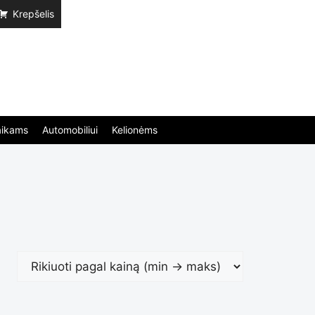
Krepšelis
aikams
Automobiliui
Kelionėms