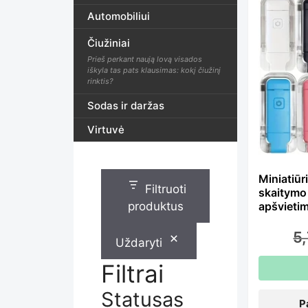
Th
Automobiliui
Čiužiniai
pr
Prieš perkant naują lovą visados
iškyla tas pats klausimas: kokį čiužinį
rinktis?
ha
Sodas ir daržas
Virtuvė
mu
Miniatiū
Filtruoti
skaitymo
var
produktus
apšvieti
5
Uždaryti
Th
Filtrai
Statusas
P