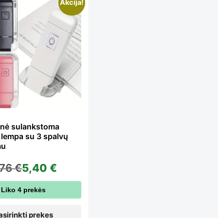
is
Akcija!
oduct
s
ltiple
rinė sulankstoma
 lempa su 3 spalvų
iants.
mu
,76
€
5,40
€
e
Liko 4 prekės
asirinkti prekes