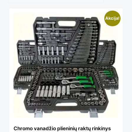
This
Akcija!
product
has
multiple
variants.
The
Chromo vanadžio plieninių raktų rinkinys