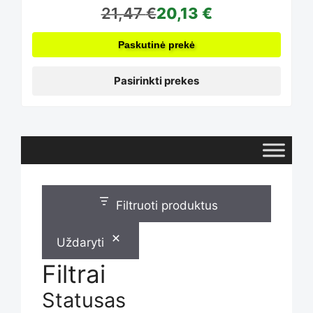
21,47
€
20,13
€
options
Paskutinė prekė
may
Pasirinkti prekes
be
chosen
Filtruoti produktus
on
Uždaryti
Filtrai
the
Statusas