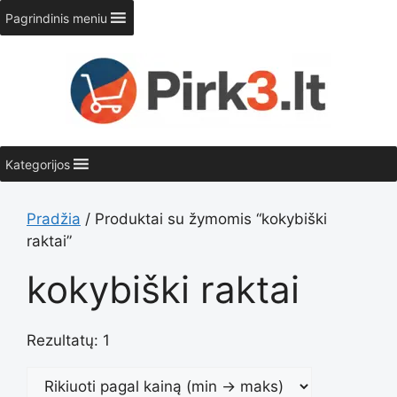
Pereiti
Pagrindinis meniu
prie
turinio
Kategorijos
Pradžia
/ Produktai su žymomis “kokybiški
raktai”
kokybiški raktai
Rezultatų: 1