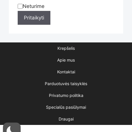
Neturime
Statusas
product
Pritaikyti
page
Krepšelis
Apie mus
Kontaktai
Parduotuvės taisyklės
Privatumo politika
Specialūs pasiūlymai
Draugai