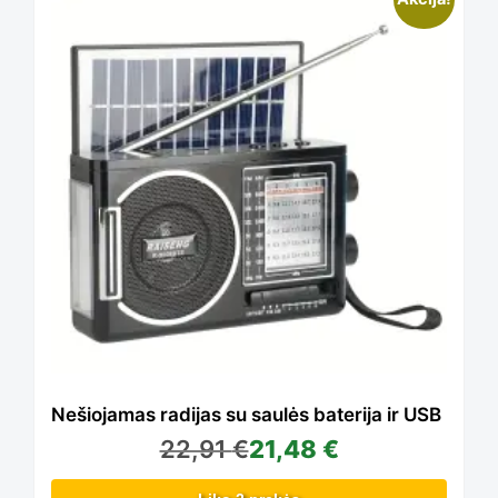
This
product
has
multiple
variants.
The
Nešiojamas radijas su saulės baterija ir USB
22,91
€
21,48
€
options