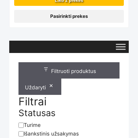
Liko 2 prekės
may
Pasirinkti prekes
be
chosen
Filtruoti produktus
on
Uždaryti
Filtrai
the
Statusas
Turime
Statusas
product
Išankstinis užsakymas