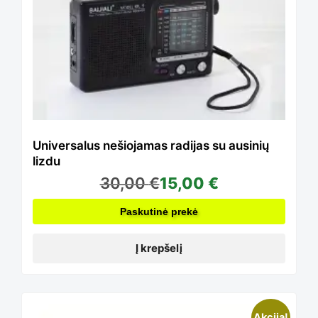
Universalus nešiojamas radijas su ausinių
lizdu
30,00
€
15,00
€
Paskutinė prekė
Į krepšelį
Akcija!