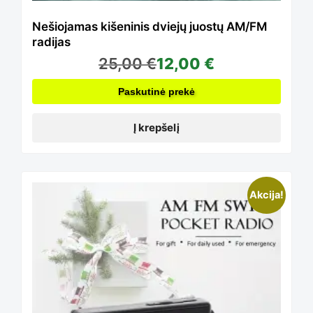
Nešiojamas kišeninis dviejų juostų AM/FM
radijas
25,00
€
12,00
€
Paskutinė prekė
Į krepšelį
Akcija!