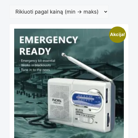
Rūšiuoja
pagal
Akcija!
kainą:
nuo
mažos
iki
didelės