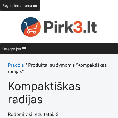
Pereiti
Pagrindinis meniu
prie
turinio
Kategorijos
Pradžia
/ Produktai su žymomis “Kompaktiškas
radijas”
Kompaktiškas
radijas
Rodomi visi rezultatai: 3