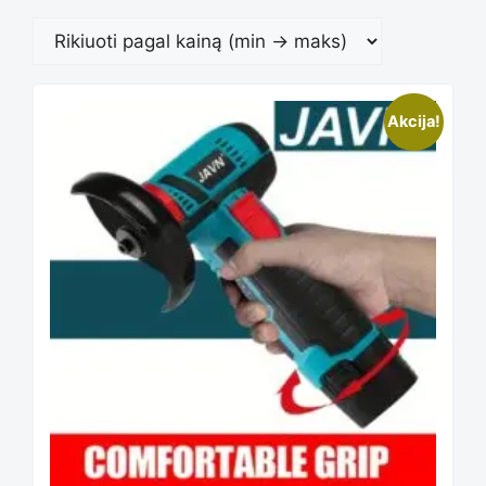
This
Akcija!
product
has
multiple
variants.