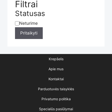
the
Filtrai
Statusas
product
Neturime
Statusas
Pritaikyti
page
Krepšelis
Apie mus
Kontaktai
Parduotuvės taisyklės
Privatumo politika
Specialūs pasiūlymai