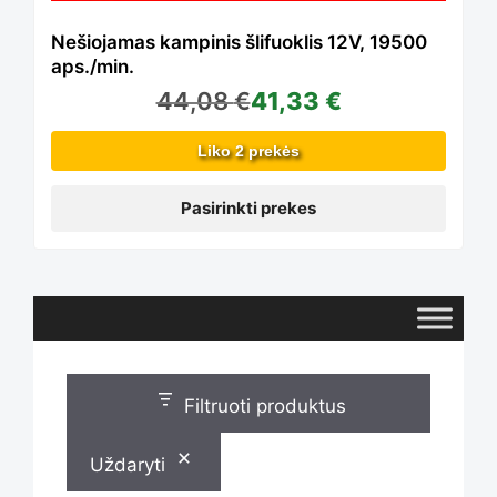
The
Nešiojamas kampinis šlifuoklis 12V, 19500
aps./min.
44,08
€
41,33
€
options
Liko 2 prekės
may
Pasirinkti prekes
be
chosen
Filtruoti produktus
on
Uždaryti