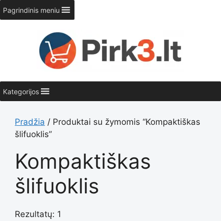
Pereiti
Pagrindinis meniu
prie
turinio
Kategorijos
Pradžia
/ Produktai su žymomis “Kompaktiškas
šlifuoklis”
Kompaktiškas
šlifuoklis
Rezultatų: 1