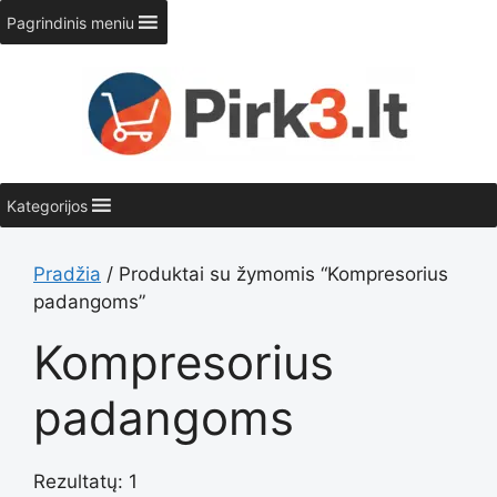
Pereiti
Pagrindinis meniu
prie
turinio
Kategorijos
Pradžia
/ Produktai su žymomis “Kompresorius
padangoms”
Kompresorius
padangoms
Rezultatų: 1