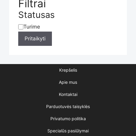
Filtrai
Statusas
Turime
Statusas
Pritaikyti
Krepšelis
Apie mus
Kontaktai
Parduotuvės taisyklės
Privatumo politika
Specialūs pasiūlymai