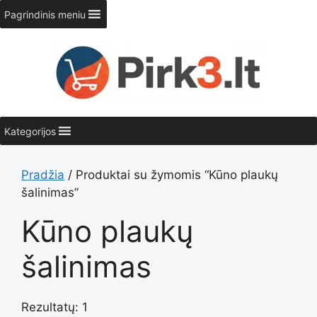
Pereiti
Pagrindinis meniu
prie
turinio
Kategorijos
Pradžia
/ Produktai su žymomis “Kūno plaukų
šalinimas”
Kūno plaukų
šalinimas
Rezultatų: 1