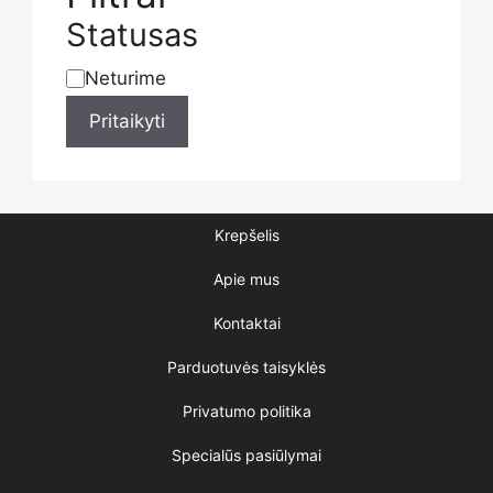
the
Statusas
Neturime
Statusas
product
Pritaikyti
page
Krepšelis
Apie mus
Kontaktai
Parduotuvės taisyklės
Privatumo politika
Specialūs pasiūlymai