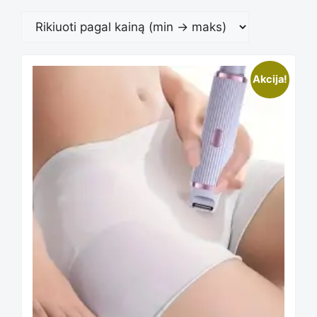
This
Akcija!
product
has
multiple
variants.