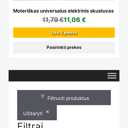
The
Moteriškas universalus elektrinis skustuvas
11,79
€
11,06
€
options
Liko 2 prekės
may
Pasirinkti prekes
be
chosen
Filtruoti produktus
on
Uždaryti
Filtrai