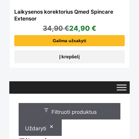
Laikysenos korektorius Qmed Spincare
Extensor
34,90
€
24,90
€
Galima užsakyti
Į krepšelį
Filtruoti produktus
Uždaryti