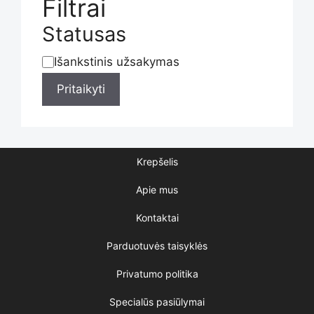
Filtrai
Statusas
Išankstinis užsakymas
Statusas
Pritaikyti
Krepšelis
Apie mus
Kontaktai
Parduotuvės taisyklės
Privatumo politika
Specialūs pasiūlymai