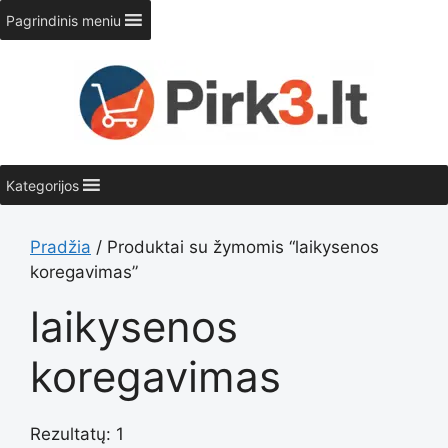
Pereiti
Pagrindinis meniu
prie
turinio
Kategorijos
Pradžia
/ Produktai su žymomis “laikysenos
koregavimas”
laikysenos
koregavimas
Rezultatų: 1