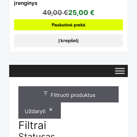
įrenginys
49,00
€
25,00
€
Paskutinė prekė
Į krepšelį
Filtruoti produktus
Uždaryti
Filtrai
Statusas