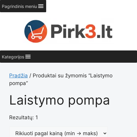
Pereiti
Pagrindinis meniu
prie
turinio
Kategorijos
Pradžia
/ Produktai su žymomis “Laistymo
pompa”
Laistymo pompa
Rezultatų: 1