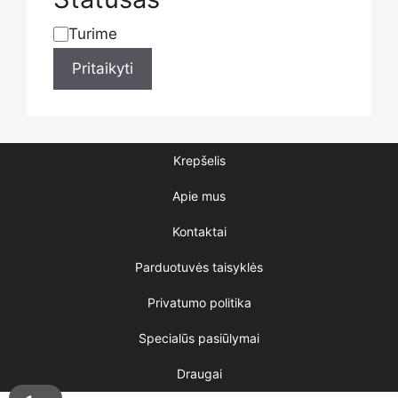
Turime
Statusas
Pritaikyti
Krepšelis
Apie mus
Kontaktai
Parduotuvės taisyklės
Privatumo politika
Specialūs pasiūlymai
Draugai