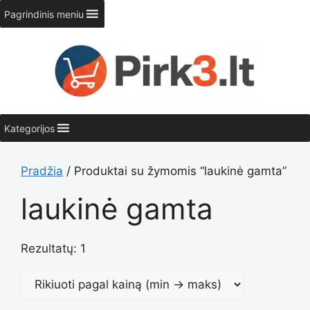
Pereiti
Pagrindinis meniu
prie
turinio
Kategorijos
Pradžia
/ Produktai su žymomis “laukinė gamta”
laukinė gamta
Rezultatų: 1