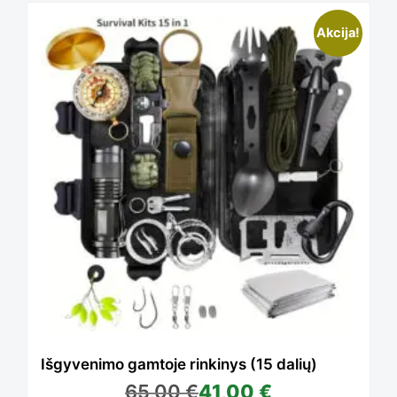
Akcija!
Išgyvenimo gamtoje rinkinys (15 dalių)
65,00
€
41,00
€