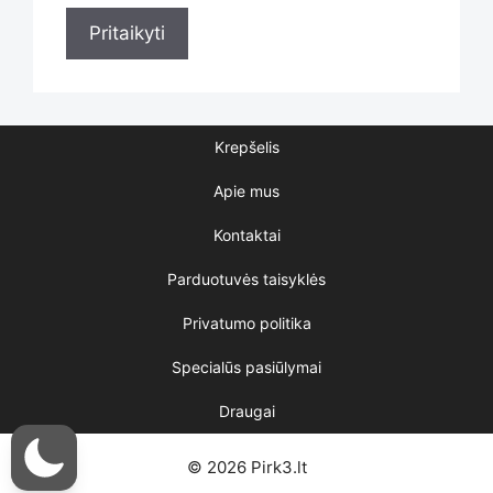
Statusas
Pritaikyti
Krepšelis
Apie mus
Kontaktai
Parduotuvės taisyklės
Privatumo politika
Specialūs pasiūlymai
Draugai
© 2026 Pirk3.lt