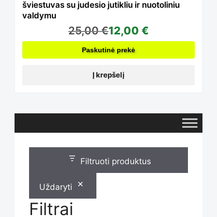
šviestuvas su judesio jutikliu ir nuotoliniu
valdymu
25,00
€
12,00
€
Paskutinė prekė
Į krepšelį
Filtruoti produktus
Uždaryti
Filtrai