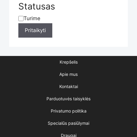
Statusas
Turime
Statusas
Pritaikyti
Krepšelis
Apie mus
Kontaktai
Parduotuvės taisyklės
Privatumo politika
Specialūs pasiūlymai
Draugai