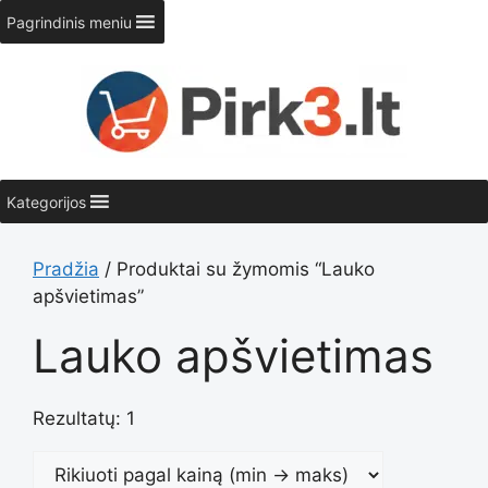
Pereiti
Pagrindinis meniu
prie
turinio
Kategorijos
Pradžia
/ Produktai su žymomis “Lauko
apšvietimas”
Lauko apšvietimas
Rezultatų: 1