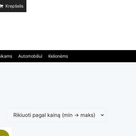
Krepšelis
aikams
Automobiliui
Kelionėms