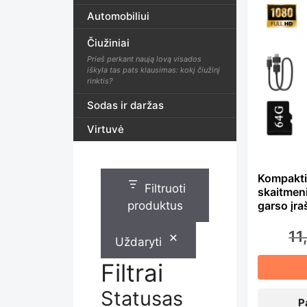
Th
Automobiliui
Čiužiniai
pr
Prieš perkant naują lovą visados
iškyla tas pats klausimas: kokį čiužinį
rinktis?
ha
Sodas ir daržas
Virtuvė
mu
Kompakti
Filtruoti
skaitmen
var
produktus
garso įr
11
Uždaryti
Th
Filtrai
Statusas
P