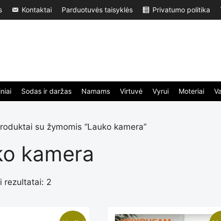
s
Kontaktai
Parduotuvės taisyklės
Privatumo politika
niai
Sodas ir daržas
Namams
Virtuvė
Vyrui
Moteriai
V
roduktai su žymomis “Lauko kamera”
ko kamera
 rezultatai: 2
Rūšiuojama