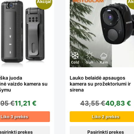
pagal
is
This
Akcija!
Ak
kainą:
oduct
product
nuo
s
has
mažos
ltiple
multiple
ška juoda
Lauko belaidė apsaugos
inė vaizdo kamera su
kamera su prožektoriumi ir
iki
iants.
variants.
ašymu
sirena
,95
€
11,21
€
43,55
€
40,83
€
didelės
e
The
Liko 3 prekės
Liko 2 prekės
asirinkti prekes
Pasirinkti prekes