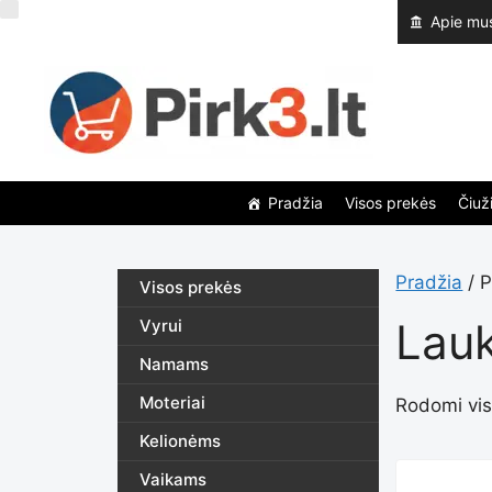
Pereiti
Apie mu
prie
turinio
Pradžia
Visos prekės
Čiuži
Pradžia
/ P
Visos prekės
Lau
Vyrui
Namams
Moteriai
Rodomi visi
Kelionėms
Vaikams