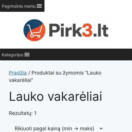
Pereiti
Pagrindinis meniu
prie
turinio
Kategorijos
Pradžia
/ Produktai su žymomis “Lauko
vakarėliai”
Lauko vakarėliai
Rezultatų: 1