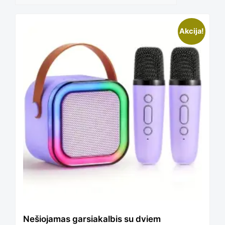
This
Akcija!
product
has
multiple
variants.
The
Nešiojamas garsiakalbis su dviem