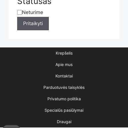
Statusas
product
Neturime
Statusas
Pritaikyti
page
Krepšelis
Apie mus
Kontaktai
Parduotuvės taisyklės
Privatumo politika
Specialūs pasiūlymai
Draugai