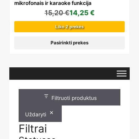
mikrofonais ir karaoke funkcija
15,20
€
14,25
€
options
Liko 2 prekės
may
Pasirinkti prekes
be
chosen
Filtruoti produktus
on
Uždaryti
the
Filtrai