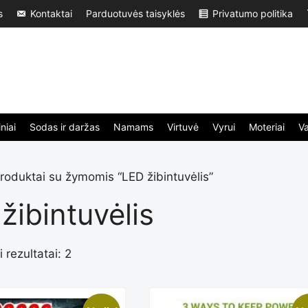
s
Kontaktai
Parduotuvės taisyklės
Privatumo politika
niai
Sodas ir daržas
Namams
Virtuvė
Vyrui
Moteriai
V
roduktai su žymomis “LED žibintuvėlis”
žibintuvėlis
 rezultatai: 2
Rūšiuojama