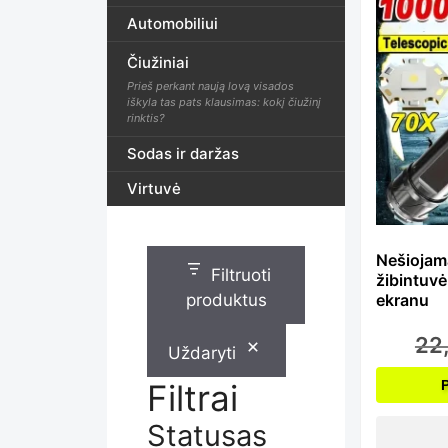
Automobiliui
Čiužiniai
Prieš perkant naują lovą visados
iškyla tas pats klausimas: kokį čiužinį
rinktis?
Sodas ir daržas
Virtuvė
Nešiojama
Filtruoti
žibintuvė
produktus
ekranu
22
Uždaryti
Filtrai
Statusas