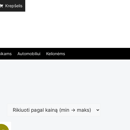
Krepšelis
aikams
Automobiliui
Kelionėms