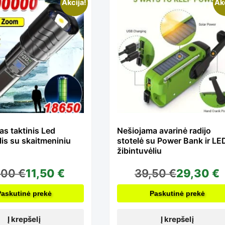
pagal
Akcija!
Ak
kainą:
nuo
mažos
s taktinis Led
Nešiojama avarinė radijo
lis su skaitmeniniu
stotelė su Power Bank ir LE
iki
žibintuvėliu
,00
€
11,50
€
39,50
€
29,30
€
didelės
Paskutinė prekė
Paskutinė prekė
Į krepšelį
Į krepšelį