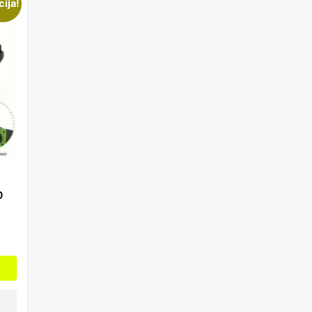
cija!
D