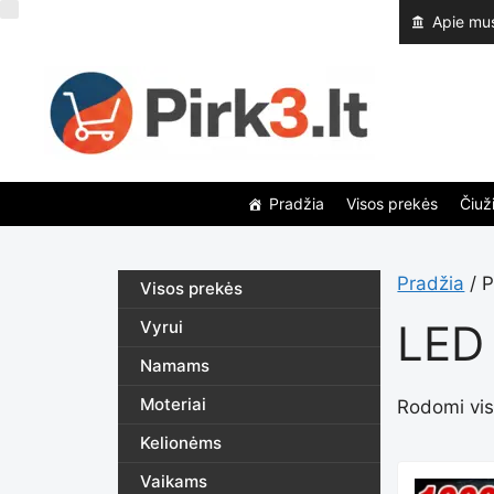
Pereiti
Apie mu
prie
turinio
Pradžia
Visos prekės
Čiuži
Pradžia
/ P
Visos prekės
LED 
Vyrui
Namams
Moteriai
Rodomi visi
Kelionėms
Vaikams