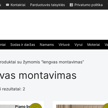
s
Kontaktai
Parduotuvės taisyklės
Privatumo politika
niai
Sodas ir daržas
Namams
Virtuvė
Vyrui
Moteriai
V
roduktai su žymomis “lengvas montavimas”
gvas montavimas
 rezultatai: 2
Rūšiuojama