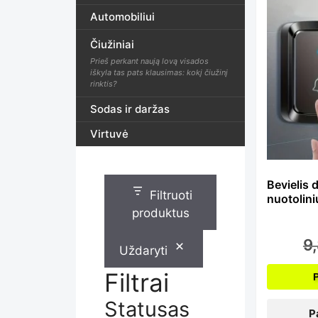
Th
Automobiliui
Čiužiniai
pr
Prieš perkant naują lovą visados
iškyla tas pats klausimas: kokį čiužinį
rinktis?
ha
Sodas ir daržas
Virtuvė
mu
Bevielis 
Filtruoti
nuotolin
var
produktus
9
Uždaryti
Th
Filtrai
Statusas
P