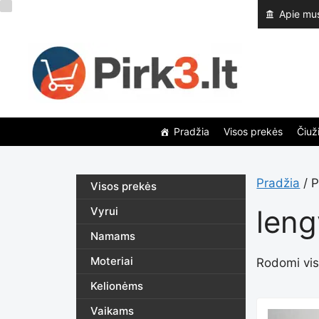
Pereiti
Apie mu
prie
turinio
Pradžia
Visos prekės
Čiuži
Pradžia
/ P
Visos prekės
len
Vyrui
Namams
Moteriai
Rodomi visi
Kelionėms
Vaikams