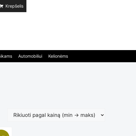
Krepšelis
aikams
Automobiliui
Kelionėms