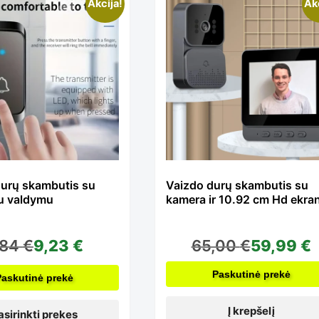
pagal
is
Akcija!
Ak
kainą:
oduct
nuo
s
mažos
ltiple
durų skambutis su
Vaizdo durų skambutis su
iu valdymu
kamera ir 10.92 cm Hd ekra
iki
iants.
,84
€
9,23
€
65,00
€
59,99
€
didelės
e
Paskutinė prekė
Paskutinė prekė
Į krepšelį
asirinkti prekes