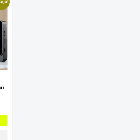
cija!
nu