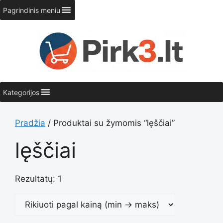
Pereiti
Pagrindinis meniu
prie
turinio
Kategorijos
Pradžia
/ Produktai su žymomis “lęščiai”
lęščiai
Rezultatų: 1