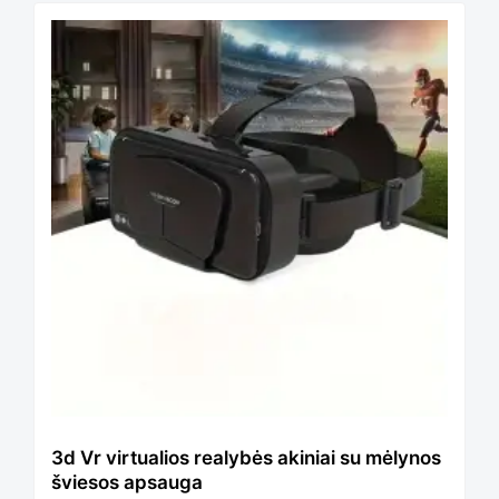
This
product
has
multiple
variants.
The
3d Vr virtualios realybės akiniai su mėlynos
šviesos apsauga