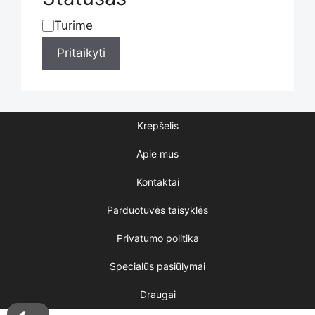
product
Turime
Statusas
page
Pritaikyti
Krepšelis
Apie mus
Kontaktai
Parduotuvės taisyklės
Privatumo politika
Specialūs pasiūlymai
Draugai