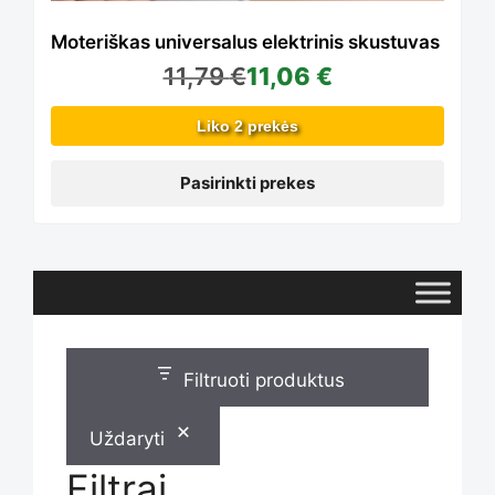
The
Moteriškas universalus elektrinis skustuvas
11,79
€
11,06
€
options
Liko 2 prekės
may
Pasirinkti prekes
be
chosen
Filtruoti produktus
on
Uždaryti
Filtrai