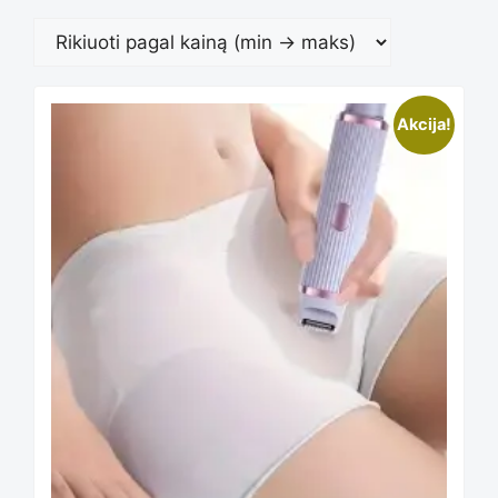
This
Akcija!
product
has
multiple
variants.