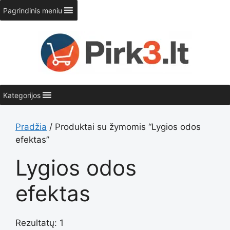
Pereiti
Pagrindinis meniu
prie
turinio
Kategorijos
Pradžia
/ Produktai su žymomis “Lygios odos
efektas”
Lygios odos
efektas
Rezultatų: 1