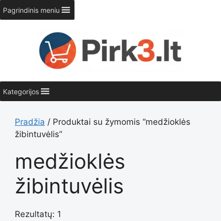
Pereiti
Pagrindinis meniu
prie
turinio
Kategorijos
Pradžia
/ Produktai su žymomis “medžioklės
žibintuvėlis”
medžioklės
žibintuvėlis
Rezultatų: 1