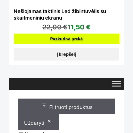
Nešiojamas taktinis Led žibintuvėlis su
skaitmeniniu ekranu
22,00
€
11,50
€
Paskutinė prekė
Į krepšelį
Filtruoti produktus
Uždaryti