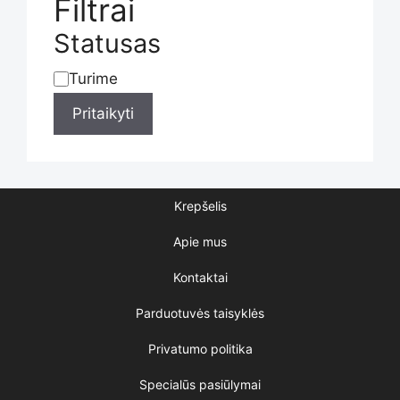
Filtrai
Statusas
Turime
Statusas
Pritaikyti
Krepšelis
Apie mus
Kontaktai
Parduotuvės taisyklės
Privatumo politika
Specialūs pasiūlymai