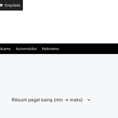
Krepšelis
aikams
Automobiliui
Kelionėms