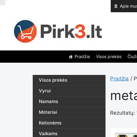
Pereiti
Apie mu
prie
turinio
Pradžia
Visos prekės
Čiuži
Pradžia
/ P
Visos prekės
meta
Vyrui
Namams
Moteriai
Rezultatų: 
Kelionėms
Vaikams