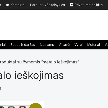
s
Kontaktai
Parduotuvės taisyklės
Privatumo politika
niai
Sodas ir daržas
Namams
Virtuvė
Vyrui
Moteriai
V
roduktai su žymomis “metalo ieškojimas”
lo ieškojimas
1