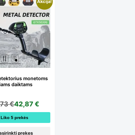
is
Akcija!
oduct
s
ltiple
etektorius monetoms
niams daiktams
iants.
,73
€
42,87
€
e
Liko 5 prekės
asirinkti prekes