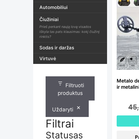
Th
Automobiliui
Čiužiniai
pr
Prieš perkant naują lovą visados
iškyla tas pats klausimas: kokį čiužinį
rinktis?
ha
Sodas ir daržas
Virtuvė
mu
Metalo d
Filtruoti
ir metali
var
produktus
45
Uždaryti
Th
Filtrai
Statusas
P