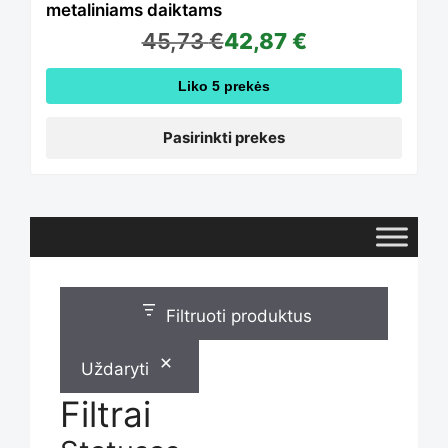
metaliniams daiktams
45,73
€
42,87
€
options
Liko 5 prekės
may
Pasirinkti prekes
be
chosen
Filtruoti produktus
on
Uždaryti
the
Filtrai