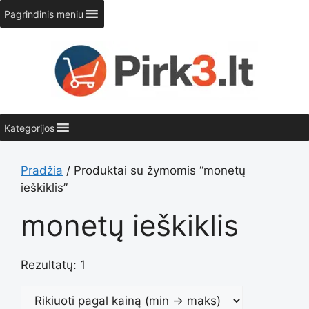
Pereiti
Pagrindinis meniu
prie
turinio
Kategorijos
Pradžia
/ Produktai su žymomis “monetų
ieškiklis”
monetų ieškiklis
Rezultatų: 1