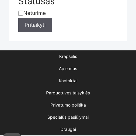
Statusas
product
Neturime
Statusas
Pritaikyti
page
Krepšelis
Apie mus
Kontaktai
Parduotuvės taisyklės
Privatumo politika
Specialūs pasiūlymai
Draugai