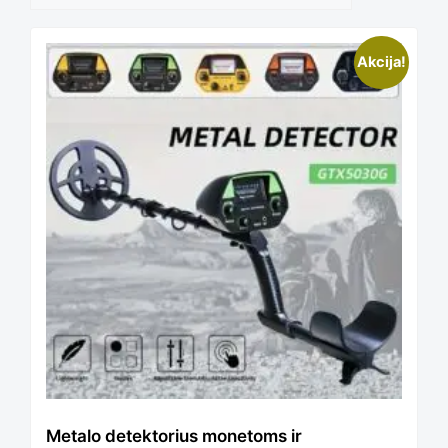
This
Akcija!
product
has
multiple
variants.
The
Metalo detektorius monetoms ir