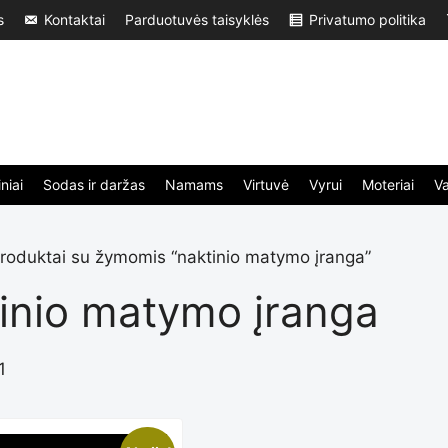
s
Kontaktai
Parduotuvės taisyklės
Privatumo politika
niai
Sodas ir daržas
Namams
Virtuvė
Vyrui
Moteriai
V
roduktai su žymomis “naktinio matymo įranga”
inio matymo įranga
1