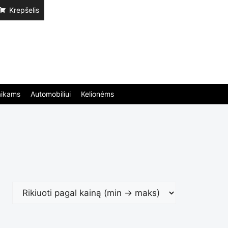
Krepšelis
aikams
Automobiliui
Kelionėms