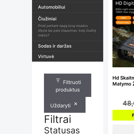
Automobiliui
Čiužiniai
Prieš perkant naują lovą visados
iškyla tas pats klausimas: kokį čiužinį
rinktis?
Sodas ir daržas
Virtuvė
Hd Skaitm
Filtruoti
Matymo Ž
produktus
48
Uždaryti
Filtrai
Statusas