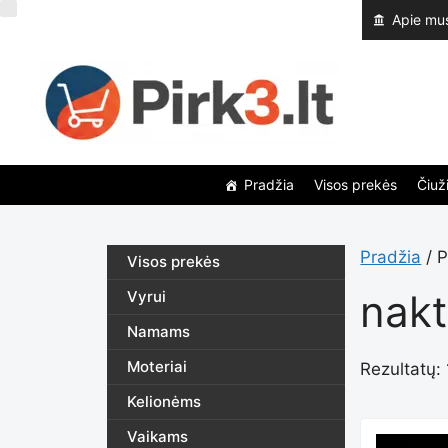
Pereiti
Apie mu
prie
turinio
Pradžia
Visos prekės
Čiuži
Pradžia
/ P
Visos prekės
nakt
Vyrui
Namams
Moteriai
Rezultatų: 
Kelionėms
Vaikams