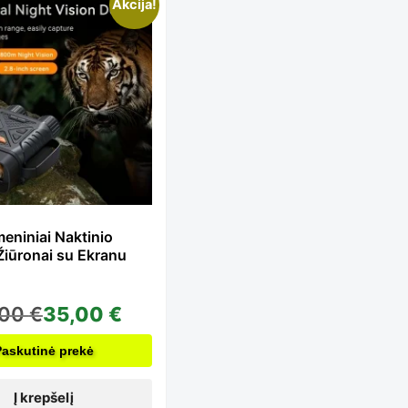
Akcija!
eniniai Naktinio
iūronai su Ekranu
,00
€
35,00
€
Paskutinė prekė
Į krepšelį