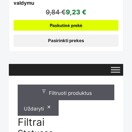
valdymu
9,84
€
9,23
€
options
Paskutinė prekė
may
Pasirinkti prekes
be
chosen
Filtruoti produktus
on
Uždaryti
the
Filtrai