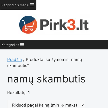
Pereiti
Pagrindinis meniu
prie
turinio
Kategorijos
Pradžia
/ Produktai su žymomis “namų
skambutis”
namų skambutis
Rezultatų: 1