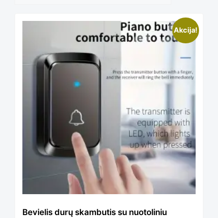
This
Akcija!
product
has
multiple
variants.
The
Bevielis durų skambutis su nuotoliniu