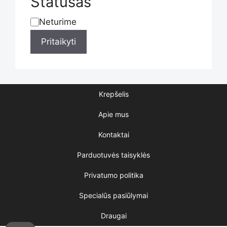
Statusas
product
Neturime
Statusas
Pritaikyti
page
Krepšelis
Apie mus
Kontaktai
Parduotuvės taisyklės
Privatumo politika
Specialūs pasiūlymai
Draugai