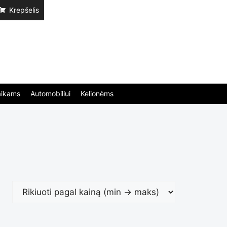
Krepšelis
aikams
Automobiliui
Kelionėms