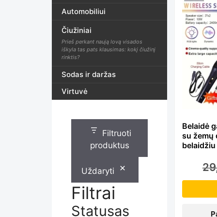
Th
Automobiliui
Čiužiniai
pr
Prieš perkant naują lovą visados
iškyla tas pats klausimas: kokį čiužinį
rinktis?
ha
Sodas ir daržas
Virtuvė
mu
Belaidė g
Filtruoti
su žemų d
var
produktus
belaidži
29
Uždaryti
Th
Filtrai
Statusas
P