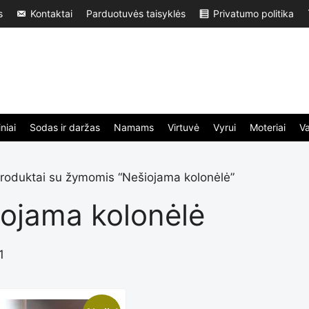
s
Kontaktai
Parduotuvės taisyklės
Privatumo politika
niai
Sodas ir daržas
Namams
Virtuvė
Vyrui
Moteriai
V
roduktai su žymomis “Nešiojama kolonėlė”
ojama kolonėlė
1