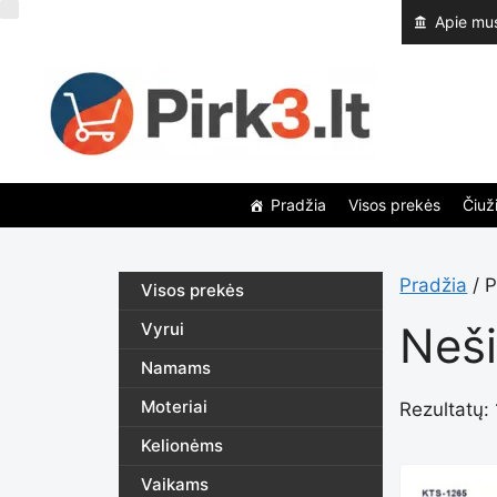
Pereiti
Apie mu
prie
turinio
Pradžia
Visos prekės
Čiuži
Pradžia
/ P
Visos prekės
Neši
Vyrui
Namams
Moteriai
Rezultatų: 
Kelionėms
Vaikams