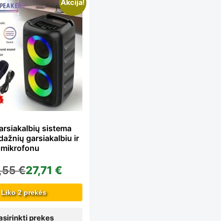
is
Akcija!
oduct
s
ltiple
arsiakalbių sistema
ažnių garsiakalbiu ir
iants.
u mikrofonu
,55
€
27,71
€
e
Liko 2 prekės
asirinkti prekes