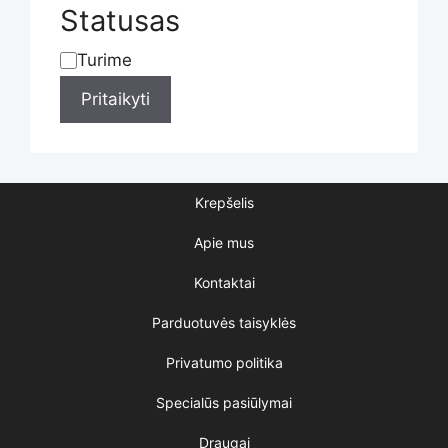
Statusas
Turime
Statusas
Pritaikyti
Krepšelis
Apie mus
Kontaktai
Parduotuvės taisyklės
Privatumo politika
Specialūs pasiūlymai
Draugai