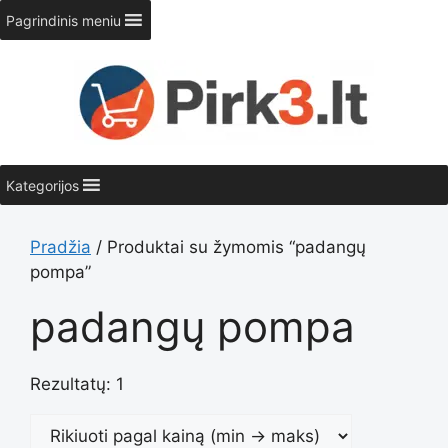
Pereiti
Pagrindinis meniu
prie
turinio
Kategorijos
Pradžia
/ Produktai su žymomis “padangų
pompa”
padangų pompa
Rezultatų: 1