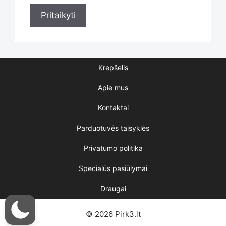
Statusas
Pritaikyti
Krepšelis
Apie mus
Kontaktai
Parduotuvės taisyklės
Privatumo politika
Specialūs pasiūlymai
Draugai
© 2026 Pirk3.lt