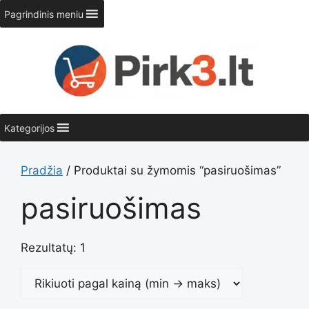
Pereiti
Pagrindinis meniu
prie
turinio
Kategorijos
Pradžia
/ Produktai su žymomis “pasiruošimas”
pasiruošimas
Rezultatų: 1