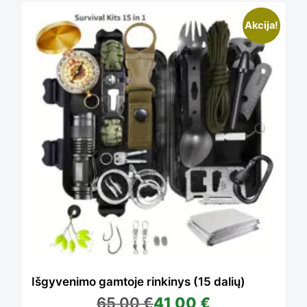
Akcija!
Išgyvenimo gamtoje rinkinys (15 dalių)
65,00
€
41,00
€