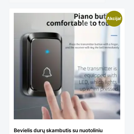
This
Akcija!
product
has
multiple
variants.
The
Bevielis durų skambutis su nuotoliniu