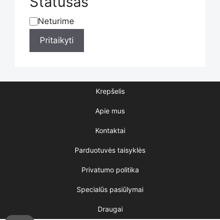
Statusas
product
Neturime
Statusas
Pritaikyti
page
Krepšelis
Apie mus
Kontaktai
Parduotuvės taisyklės
Privatumo politika
Specialūs pasiūlymai
Draugai