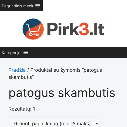
Pereiti
Pagrindinis meniu
prie
turinio
Kategorijos
Pradžia
/ Produktai su žymomis “patogus
skambutis”
patogus skambutis
Rezultatų: 1