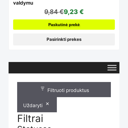
valdymu
9,84
€
9,23
€
options
Paskutinė prekė
may
Pasirinkti prekes
be
chosen
Filtruoti produktus
on
Uždaryti
the
Filtrai