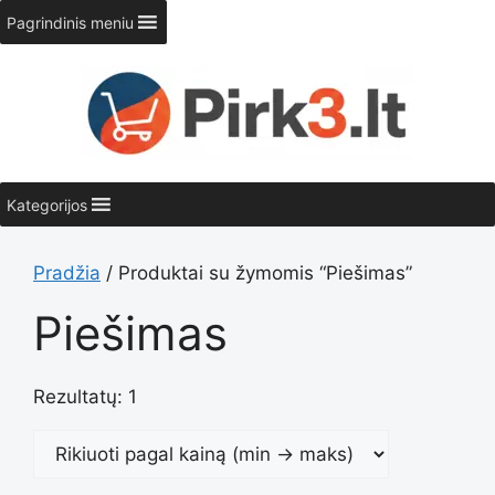
Pereiti
Pagrindinis meniu
prie
turinio
Kategorijos
Pradžia
/ Produktai su žymomis “Piešimas”
Piešimas
Rezultatų: 1