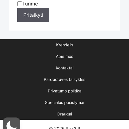
Turime
Statusas
Pritaikyti
Krepšelis
Apie mus
Kontaktai
Parduotuvės taisyklės
Privatumo politika
Specialūs pasiūlymai
Draugai
© 2026 Pirk3.lt