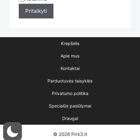
Statusas
product
Pritaikyti
page
Krepšelis
Apie mus
Kontaktai
Parduotuvės taisyklės
Privatumo politika
Specialūs pasiūlymai
Draugai
© 2026 Pirk3.lt