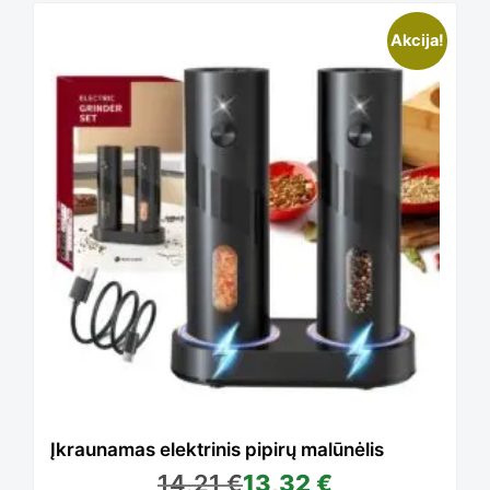
This
Akcija!
product
has
multiple
variants.
The
Įkraunamas elektrinis pipirų malūnėlis
14,21
€
13,32
€