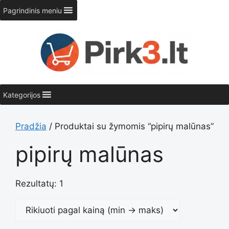
Pereiti
Pagrindinis meniu
prie
turinio
Kategorijos
Pradžia
/ Produktai su žymomis “pipirų malūnas”
pipirų malūnas
Rezultatų: 1