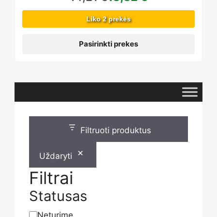
options
Liko 2 prekės
may
Pasirinkti prekes
be
chosen
Filtruoti produktus
on
Uždaryti
Filtrai
the
Statusas
Neturime