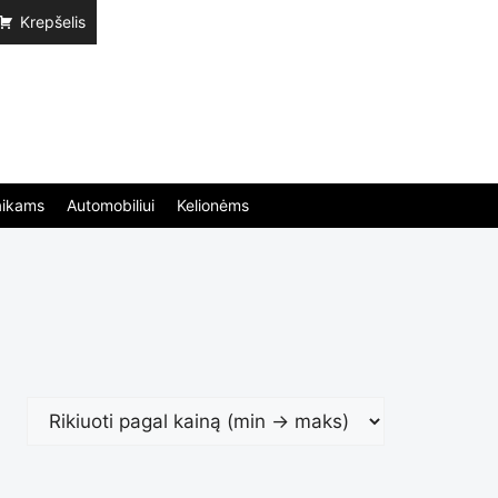
Krepšelis
aikams
Automobiliui
Kelionėms