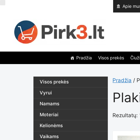
Pereiti
Apie mu
prie
turinio
Pradžia
Visos prekės
Čiuži
Pradžia
/ P
Visos prekės
Pla
Vyrui
Namams
Moteriai
Rezultatų: 
Kelionėms
Vaikams