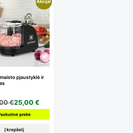
Akcija!
 maisto pjaustyklė ir
as
,00
€
25,00
€
Paskutinė prekė
Į krepšelį