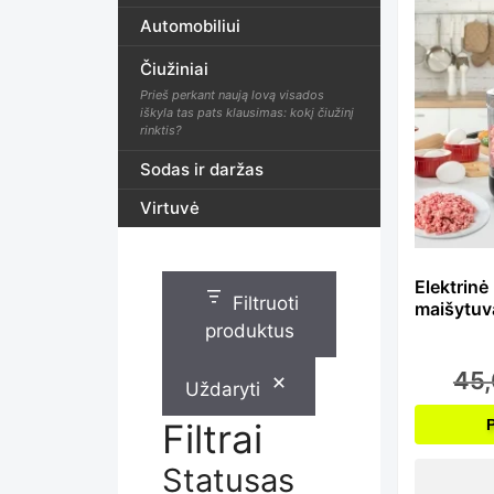
Automobiliui
Čiužiniai
Prieš perkant naują lovą visados
iškyla tas pats klausimas: kokį čiužinį
rinktis?
Sodas ir daržas
Virtuvė
Elektrinė
Filtruoti
maišytuv
produktus
45
Uždaryti
Filtrai
Statusas