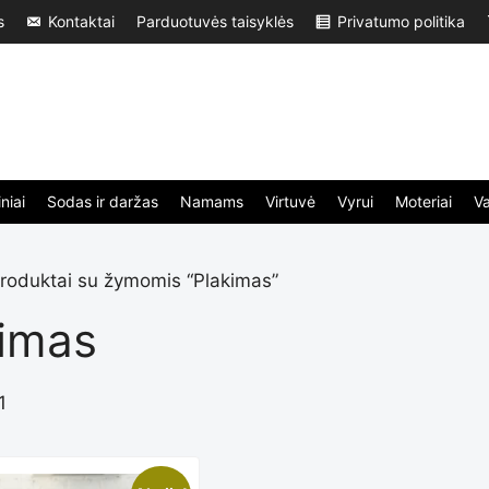
s
Kontaktai
Parduotuvės taisyklės
Privatumo politika
niai
Sodas ir daržas
Namams
Virtuvė
Vyrui
Moteriai
V
roduktai su žymomis “Plakimas”
kimas
1