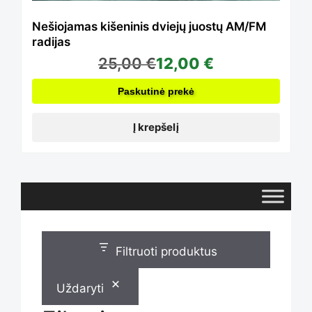
Nešiojamas kišeninis dviejų juostų AM/FM
radijas
25,00
€
12,00
€
Paskutinė prekė
Į krepšelį
Filtruoti produktus
Uždaryti