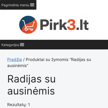
Pereiti
Pagrindinis meniu
prie
turinio
Kategorijos
Pradžia
/ Produktai su žymomis “Radijas su
ausinėmis”
Radijas su
ausinėmis
Rezultatų: 1