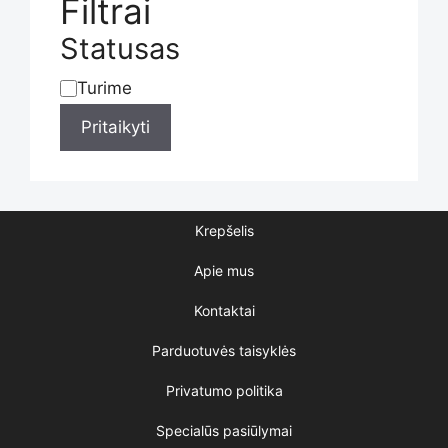
Filtrai
Statusas
Turime
Statusas
Pritaikyti
Krepšelis
Apie mus
Kontaktai
Parduotuvės taisyklės
Privatumo politika
Specialūs pasiūlymai