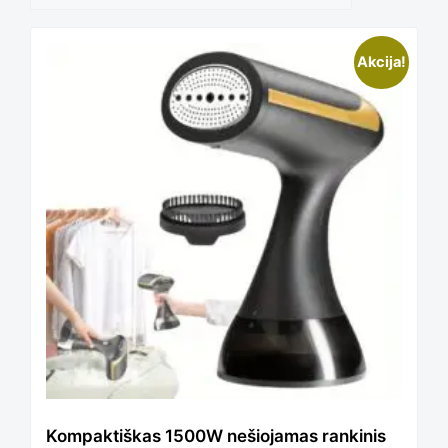
This
Akcija!
product
has
multiple
variants.
The
Kompaktiškas 1500W nešiojamas rankinis