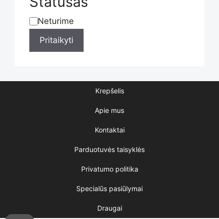
Statusas
product
Neturime
Statusas
Pritaikyti
page
Krepšelis
Apie mus
Kontaktai
Parduotuvės taisyklės
Privatumo politika
Specialūs pasiūlymai
Draugai