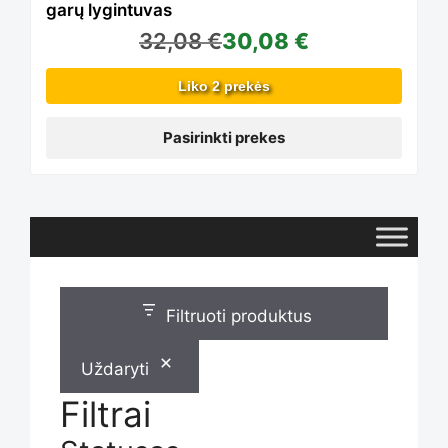
garų lygintuvas
32,08
€
30,08
€
options
Liko 2 prekės
may
Pasirinkti prekes
be
chosen
Filtruoti produktus
on
Uždaryti
the
Filtrai