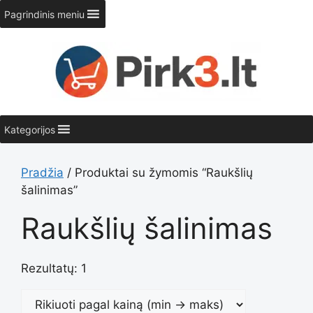
Pereiti
Pagrindinis meniu
prie
turinio
Kategorijos
Pradžia
/ Produktai su žymomis “Raukšlių
šalinimas”
Raukšlių šalinimas
Rezultatų: 1