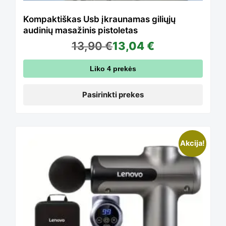
The
Kompaktiškas Usb įkraunamas giliųjų
audinių masažinis pistoletas
13,90
€
13,04
€
options
Liko 4 prekės
may
Pasirinkti prekes
be
This
Akcija!
chosen
product
on
has