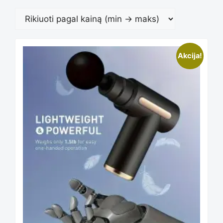
Rūšiuoja
pagal
This
Akcija!
kainą:
product
nuo
has
mažos
multiple
iki
variants.
didelės