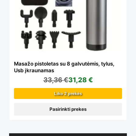
the
multiple
product
variants.
page
The
Masažo pistoletas su 8 galvutėmis, tylus,
Usb įkraunamas
33,36
€
31,28
€
options
Liko 2 prekės
may
Pasirinkti prekes
be