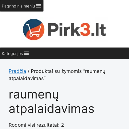
Pereiti
Pagrindinis meniu
prie
turinio
Kategorijos
Pradžia
/ Produktai su žymomis “raumenų
atpalaidavimas”
raumenų
atpalaidavimas
Rodomi visi rezultatai: 2