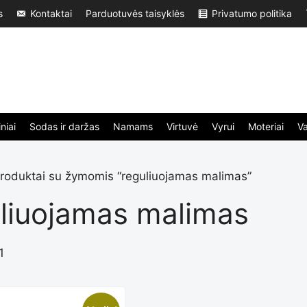
s
Kontaktai
Parduotuvės taisyklės
Privatumo politika
niai
Sodas ir daržas
Namams
Virtuvė
Vyrui
Moteriai
V
roduktai su žymomis “reguliuojamas malimas”
liuojamas malimas
1