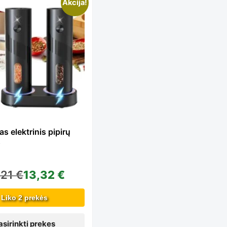
is
Akcija!
oduct
s
ltiple
s elektrinis pipirų
s
iants.
,21
€
13,32
€
e
Liko 2 prekės
asirinkti prekes