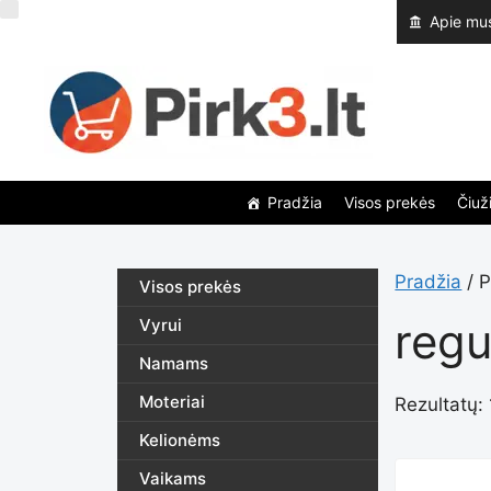
Pereiti
Apie mu
prie
turinio
Pradžia
Visos prekės
Čiuži
Pradžia
/ P
Visos prekės
regu
Vyrui
Namams
Moteriai
Rezultatų: 
Kelionėms
Vaikams