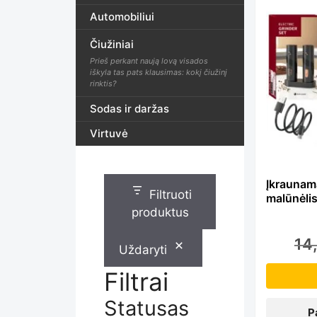
Th
Automobiliui
Čiužiniai
pr
Prieš perkant naują lovą visados
iškyla tas pats klausimas: kokį čiužinį
rinktis?
ha
Sodas ir daržas
Virtuvė
mu
Įkraunama
Filtruoti
malūnėli
var
produktus
14
Uždaryti
Th
Filtrai
Statusas
P