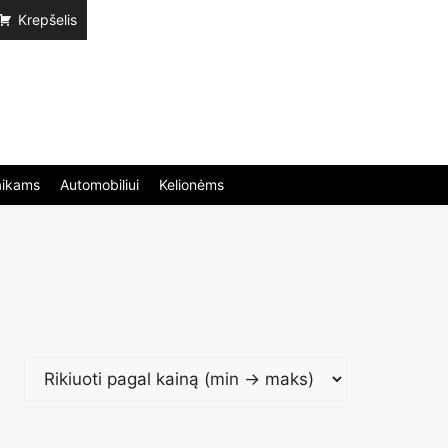
Krepšelis
aikams
Automobiliui
Kelionėms