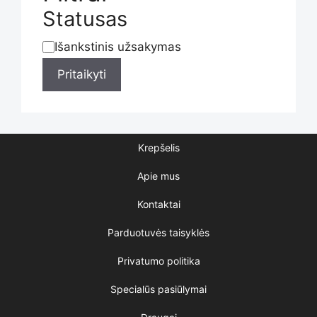
Statusas
Išankstinis užsakymas
Statusas
Pritaikyti
Krepšelis
Apie mus
Kontaktai
Parduotuvės taisyklės
Privatumo politika
Specialūs pasiūlymai