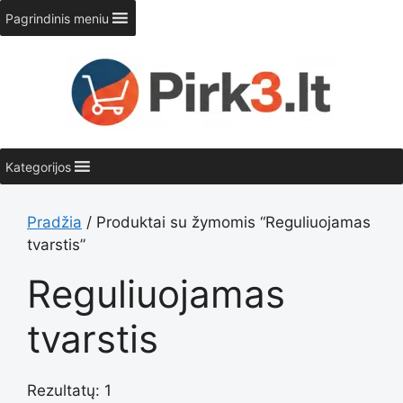
Pereiti
Pagrindinis meniu
prie
turinio
Kategorijos
Pradžia
/ Produktai su žymomis “Reguliuojamas
tvarstis”
Reguliuojamas
tvarstis
Rezultatų: 1